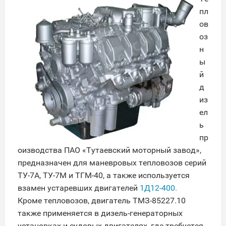
пл
ов
оз
н
ы
й
д
из
ел
ь
пр
оизводства ПАО «Тутаевский моторный завод»,
предназначен для маневровых тепловозов серий
ТУ-7А, ТУ-7М и ТГМ-40, а также используется
взамен устаревших двигателей
1Д12-400.
Кроме тепловозов, двигатель ТМЗ-85227.10
также применяется в дизель-генераторных
установках и судовых двигателях, где требуется