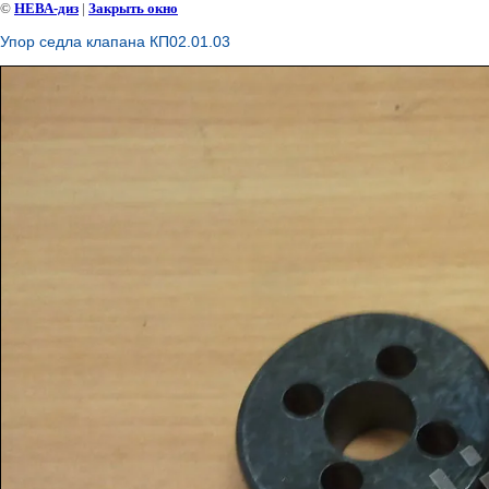
©
НЕВА-диз
|
Закрыть окно
Упор седла клапана КП02.01.03