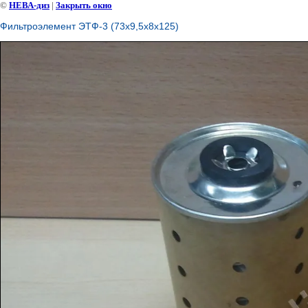
©
НЕВА-диз
|
Закрыть окно
Фильтроэлемент ЭТФ-3 (73х9,5х8х125)