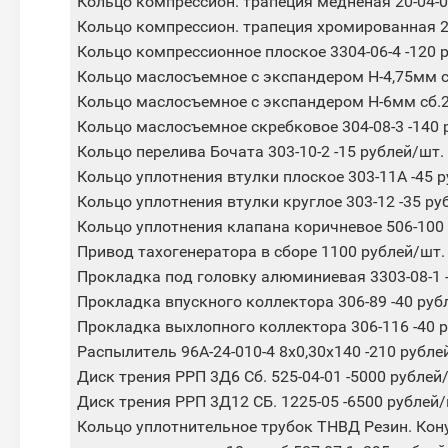
Кольцо компрессион. трапеция медненая 20-04-0
Кольцо компрессион. трапеция хромированная 20
Кольцо компрессионное плоское 3304-06-4 -120 
Кольцо маслосъемное с экспандером Н-4,75мм сб
Кольцо маслосъемное с экспандером Н-6мм сб.20
Кольцо маслосъемное скребковое 304-08-3 -140
Кольцо перелива Бочата 303-10-2 -15 рублей/шт.
Кольцо уплотнения втулки плоское 303-11А -45 
Кольцо уплотнения втулки круглое 303-12 -35 ру
Кольцо уплотнения клапана коричневое 506-100 
Привод тахогенератора в сборе 1100 рублей/шт.
Прокладка под головку алюминиевая 3303-08-1 
Прокладка впускного коллектора 306-89 -40 руб
Прокладка выхлопного коллектора 306-116 -40 
Распылитель 96А-24-010-4 8х0,30х140 -210 рубле
Диск трения РРП 3Д6 Сб. 525-04-01 -5000 рублей
Диск трения РРП 3Д12 СБ. 1225-05 -6500 рублей
Кольцо уплотнительное трубок ТНВД Резин. Кону