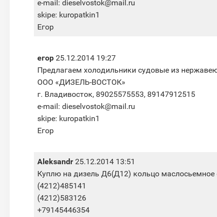
e-mail: dieselvostok@mail.ru
skipe: kuropatkin1
Егор
егор
25.12.2014 19:27
Предлагаем холодильники судовые из нержавеющ
ООО «ДИЗЕЛЬ-ВОСТОК»
г. Владивосток, 89025575553, 89147912515
e-mail: dieselvostok@mail.ru
skipe: kuropatkin1
Егор
Aleksandr
25.12.2014 13:51
Куплю на дизель Д6(Д12) кольцо маслосьемное с
(4212)485141
(4212)583126
+79145446354