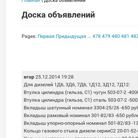
Главная
\ Доска объявлений
Доска объявлений
Pages:
Первая
Предыдущая
...
478
479
480
481
48
егор
25.12.2014 19:28
Для дизелей 1Д6, 3Д6, 7Д6, 1Д12, 3Д12, 7Д12:
Втулка цилиндра (гильза, С1) чугун 503-07-2 -40
Втулка цилиндра (гильза, С1) сталь 503-07-2 -50
Вкладыш шатунный номинал 3304-25/26 -650 ру
Вкладыш рамовый номинал 301-82/83 -650 рубл
Вкладыш упорно-опорный номинал 501-82/83 -13
Кольцо газового стыка дизели серииС2 20-01-52-