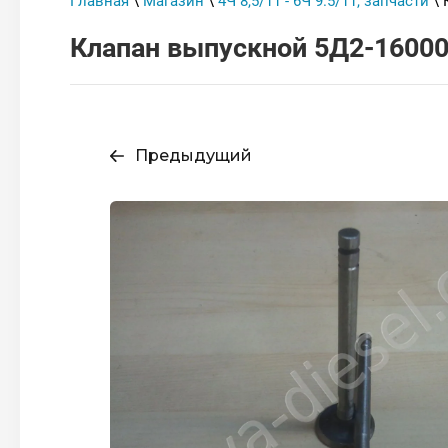
Главная
\
Магазин
\
4Ч 8,5/11 - 6Ч 9.5/11, запчасти
\ 
Клапан выпускной 5Д2-160002
Предыдущий