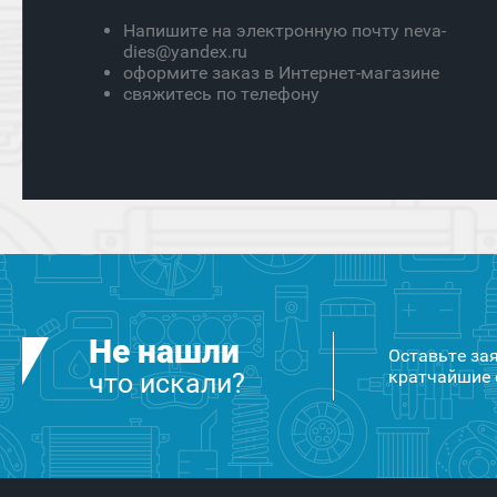
Напишите на электронную почту neva-
dies@yandex.ru
оформите заказ в Интернет-магазине
свяжитесь по телефону
Не нашли
Оставьте за
кратчайшие 
что искали?