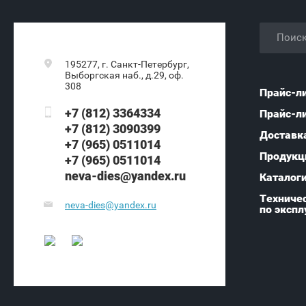
195277, г. Санкт-Петербург,
Выборгская наб., д.29, оф.
308
Прайс-л
+7 (812) 3364334
Прайс-л
+7 (812) 3090399
Доставк
+7 (965) 0511014
Продукц
+7 (965) 0511014
neva-dies@yandex.ru
Каталог
Техничес
neva-dies@yandex.ru
по экспл