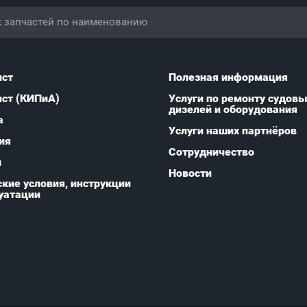
ист
Полезная информация
ист (КИПиА)
Услуги по ремонту судов
дизелей и оборудования
а
Услуги наших партнёров
ия
Сотрудничество
и
Новости
кие условия, инструкции
уатации