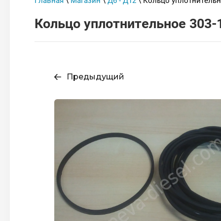
Главная
\
Магазин
\
Д6 - Д12
\ Кольцо уплотнительн
Кольцо уплотнительное 303-
Предыдущий