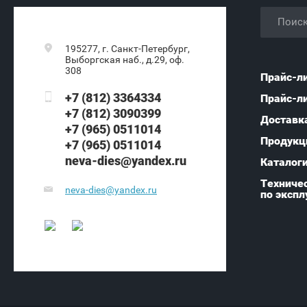
195277, г. Санкт-Петербург,
Выборгская наб., д.29, оф.
308
Прайс-л
+7 (812) 3364334
Прайс-л
+7 (812) 3090399
Доставк
+7 (965) 0511014
Продукц
+7 (965) 0511014
neva-dies@yandex.ru
Каталог
Техничес
neva-dies@yandex.ru
по экспл