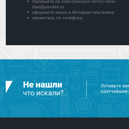
Напишите на электронную почту neva-
dies@yandex.ru
оформите заказ в Интернет-магазине
свяжитесь по телефону
Не нашли
Оставьте за
кратчайшие 
что искали?