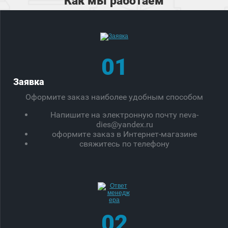
Как мы работаем
01
Заявка
Оформите заказ наиболее удобным способом
Напишите на электронную почту neva-
dies@yandex.ru
оформите заказ в Интернет-магазине
свяжитесь по телефону
02