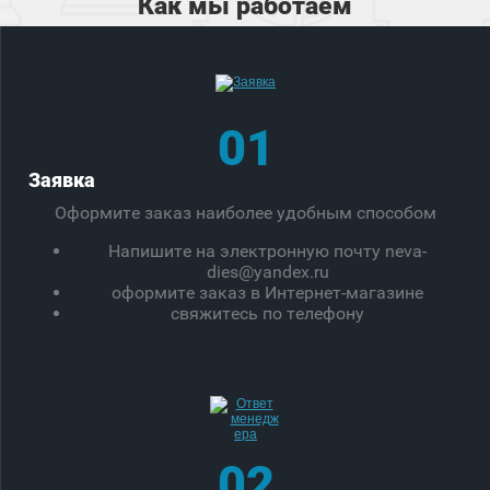
Как мы работаем
01
Заявка
Оформите заказ наиболее удобным способом
Напишите на электронную почту neva-
dies@yandex.ru
оформите заказ в Интернет-магазине
свяжитесь по телефону
02