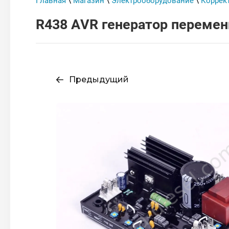
Главная
\
Магазин
\
Электрооборудование
\
Коррек
R438 AVR генератор перемен
Предыдущий