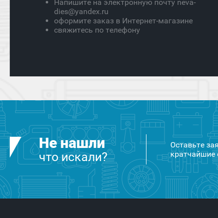
Напишите на электронную почту neva-
dies@yandex.ru
оформите заказ в Интернет-магазине
свяжитесь по телефону
Не нашли
Оставьте за
кратчайшие 
что искали?