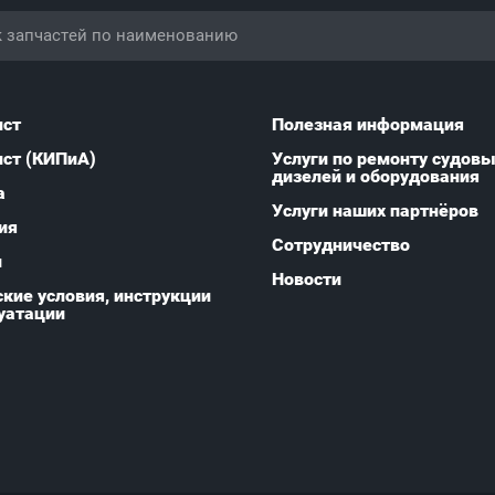
ист
Полезная информация
ист (КИПиА)
Услуги по ремонту судов
дизелей и оборудования
а
Услуги наших партнёров
ия
Сотрудничество
и
Новости
кие условия, инструкции
уатации