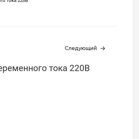
го тока 220В
Следующий
еременного тока 220В