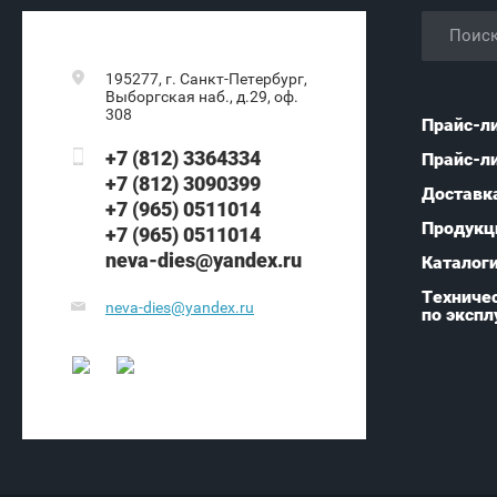
195277, г. Санкт-Петербург,
Выборгская наб., д.29, оф.
308
Прайс-л
+7 (812) 3364334
Прайс-л
+7 (812) 3090399
Доставк
+7 (965) 0511014
Продукц
+7 (965) 0511014
neva-dies@yandex.ru
Каталог
Техничес
neva-dies@yandex.ru
по экспл