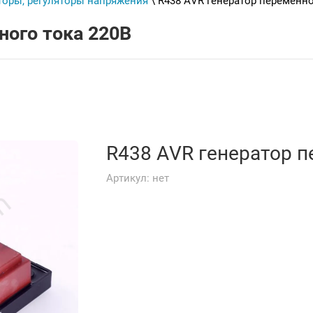
торы, регуляторы напряжения
\ R438 AVR генератор переменно
ного тока 220В
R438 AVR генератор п
Артикул:
нет