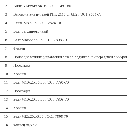
2
Винт В.М5х45.56.06 ГОСТ 1491-80
3
Выключатель путевой РПК 2110 cl. 6E2 ГОСТ 9601-77
4
Гайка М8.6.06 ГОСТ 2524-70
5
Болт регулировочный
6
Болт М8х22.56.06 ГОСТ 7808-70
7
Фланец
8
Привод золотника управления реверс-редукторной передачей с микр
9
Прокладка
10
Крышка
11
Болт М10х25.56.06 ГОСТ 7796-70
12
Прокладка
13
Болт М10х20.55.06 ГОСТ 7808-70
14
Крышка
15
Болт Ml2x25.56.06 ГОСТ 7808-70
16
Фланец глухой