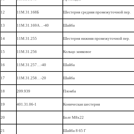
12
11М.31.168Б
Шестерня средняя промежуточной пер.
13
11М.31.169А…-40
Шайба
14
11М.31.255
Шестерня нижняя промежуточной пер.
15
11М.31.256
Кольцо замковое
16
11М.31.257…-40
Шайба
17
11М.31.258…-20
Шайба
18
209.939
Пломба
19
401.31.06-1
Коническая шестерня
20
Болт М8х22
21
Шайба 8 65 Г