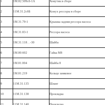
1
1М.82.509сб-1А
Хомутик в сборе
2
11М.31.2сбБ
Кожух рессоры в сборе
3
1М.31.79-1
Крышка задняя рессора насоса
4
1М.31.83-1
Рессора насоса
5
1М.31.118…-30
Шайба
6
1М.80.602
Гайка М8
7
1М.81.004
Шайба 8
8
1М.81.219
Кольцо замковое
9
11М.31.135
Шланг
10
11М.31.138
Прокладка
11
11М.31.140
Прокладка