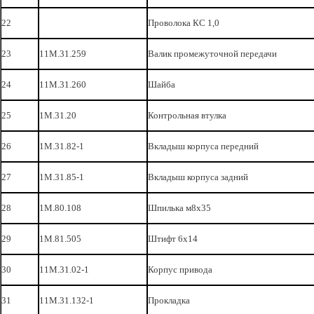
22
Проволока КС 1,0
23
11М.31.259
Валик промежуточной передачи
24
11М.31.260
Шайба
25
1М.31.20
Контрольная втулка
26
1М.31.82-1
Вкладыш корпуса передний
27
1М.31.85-1
Вкладыш корпуса задний
28
1М.80.108
Шпилька м8х35
29
1М.81.505
Штифт 6х14
30
11М.31.02-1
Корпус привода
31
11М.31.132-1
Прокладка