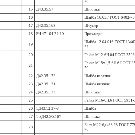
70
15
Д43.35.57
Шпилька
16
Шайба 16.65Г ГОСТ 6402-70
17
Д42.35.168
Штуцер
18
РИ 471.04.74-10
Прокладка
Шайба 12.04.016 ГОСТ 1346
19
77
20
Гайка М12-6Н.04 ГОСТ 2526
Гайка М15х1,5-6Н.6 ГОСТ 2
21
70
22
Д42.35.172
Шайба верхняя
23
Д42.35.171
Шайба нижняя
24
Д42.35.173
Шпилька
25
Гайка М16-6Н.6 ГОСТ 5931-
26
1Д43.12.37-3
Шайба
27
1-ЗД42.Э5.167
Шпилька
Болт М12-6дх38.68 ГОСТ 77
28
70