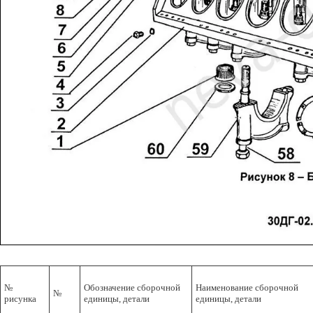
№
Обозначение сборочной
Наименование сборочной
№
рисунка
единицы, детали
единицы, детали