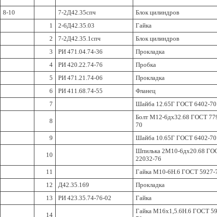
8-10
7-2Д42.35спч
Блок цилиндров
1
2-6Д42.35.03
Гайка
2
7-2Д42.35.1спч
Блок цилиндров
3
РИ 471.04.74-36
Прокладка
4
РИ 420.22.74-76
Пробка
5
РИ 471.21.74-06
Прокладка
6
РИ 411.68.74-55
Фланец
7
Шайба 12.65Г ГОСТ 6402-70
Болт М12-6дх32.68 ГОСТ 77
8
70
9
Шайба 10.65Г ГОСТ 6402-70
Шпилька 2М10-6дх20.68 ГО
10
22032-76
11
Гайка М10-6Н.6 ГОСТ 5927-
12
Д42.35.169
Прокладка
13
РИ 423.35.74-76-02
Гайка
Гайка М16х1,5.6Н.6 ГОСТ 59
14