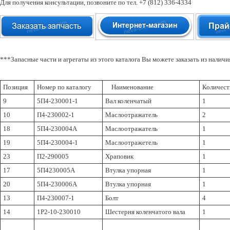
Для получения консультации, позвоните по тел. +7 (812) 336-4334
***Запасные части и агрегаты из этого каталога Вы можете заказать из налич
Позиция
Номер по каталогу
Наименование
Количест
9
5П4-230001-1
Вал коленчатый
1
10
П4-230002-1
Маслоотражатель
2
18
5П4-230004А
Маслоотражатель
1
19
5П4-230004-1
Маслоотражетель
1
23
П2-290005
Храповик
1
17
5П4230005А
Втулка упорная
1
20
5П4-230006А
Втулка упорная
1
13
П4-230007-1
Болт
4
14
1Р2-10-230010
Шестерня коленчатого вала
1