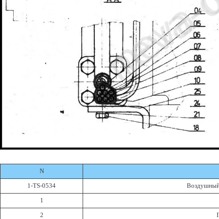
N
1-TS-0534
Воздушный 
1
2