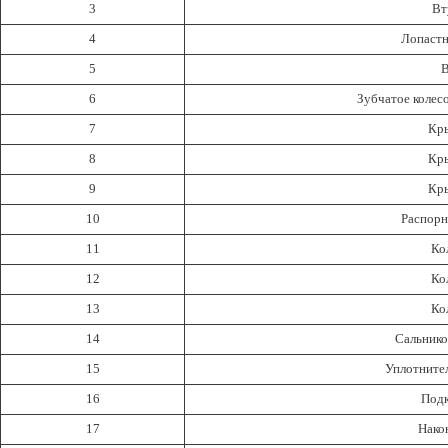
3
Вт
4
Лопастн
5
В
6
Зубчатое колесо
7
Кр
8
Кр
9
Кр
10
Распорн
11
Ко
12
Ко
13
Ко
14
Сальнико
15
Уплотнител
16
Подк
17
Нако