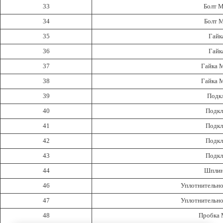
33
Болт М
34
Болт M
35
Гайк
36
Гайк
37
Гайка М
38
Гайка M
39
Подкл
40
Подкл
41
Подкл
42
Подкл
43
Подкл
44
Шплинт
46
Уплотнительное
47
Уплотнительное
48
Пробка М