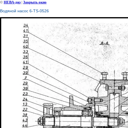
©
НЕВА-диз
|
Закрыть окно
Водяной насос 6-TS-0526