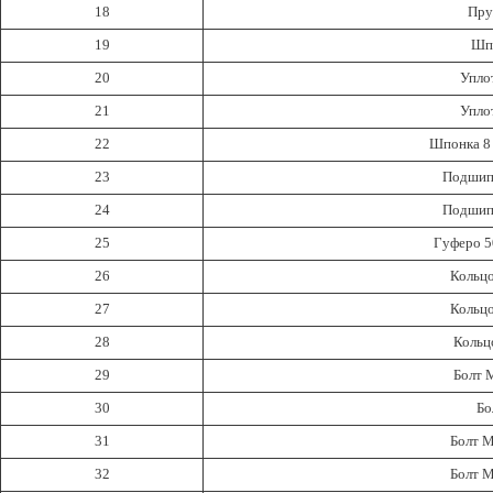
18
Пру
19
Шп
20
Упло
21
Упло
22
Шпонка 8 
23
Подшип
24
Подшип
25
Гуферо 50
26
Кольцо
27
Кольцо
28
Кольцо
29
Болт М
30
Бо
31
Болт М
32
Болт М