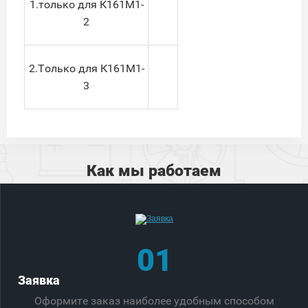
1.только для К161М1-
2
2.Только для К161М1-
3
Как мы работаем
01
Заявка
Оформите заказ наиболее удобным способом