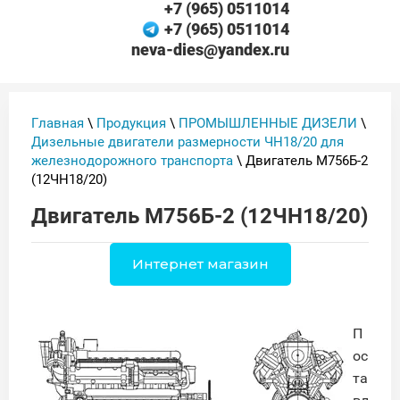
+7 (965) 0511014
+7 (965) 0511014
neva-dies@yandex.ru
Главная
\
Продукция
\
ПРОМЫШЛЕННЫЕ ДИЗЕЛИ
\
Дизельные двигатели размерности ЧН18/20 для
железнодорожного транспорта
\ Двигатель М756Б-2
(12ЧН18/20)
Двигатель М756Б-2 (12ЧН18/20)
Интернет магазин
П
ос
та