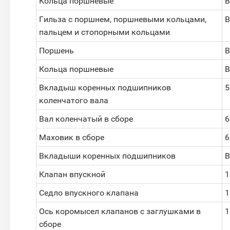
Кольца поршневые
В
Гильза с поршнем, поршневыми кольцами,
В
пальцем и стопорными кольцами
Поршень
В
Кольца поршневые
В
Вкладыш коренных подшипников
5
коленчатого вала
Вал коленчатый в сборе
6
Маховик в сборе
6
Вкладыши коренных подшипников
В
Клапан впускной
1
Седло впускного клапана
1
Ось коромысел клапанов с заглушками в
1
сборе