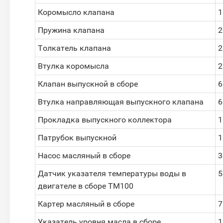
Коромысло клапана
1
Пружина клапана
2
Толкатель клапана
2
Втулка коромысла
2
Клапан выпускной в сборе
6
Втулка направляющая выпускного клапана
6
Прокладка выпускного коллектора
1
Патрубок выпускной
1
Насос масляный в сборе
3
Датчик указателя температуры воды в
5
двигателе в сборе ТМ100
Картер масляный в сборе
7
Указатель уровня масла в сборе
1