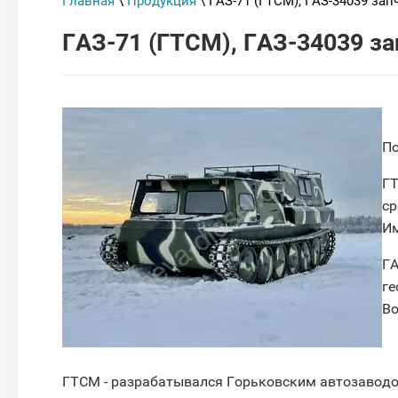
Главная
\
Продукция
\ ГАЗ-71 (ГТСМ), ГАЗ-34039 зап
ГАЗ-71 (ГТСМ), ГАЗ-34039 за
По
ГТ
ср
Им
ГА
ге
Во
ГТСМ - разрабатывался Горьковским автозаводо