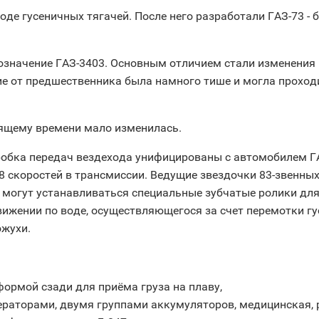
воде гусеничных тягачей. После него разработали ГАЗ-73 
значение ГАЗ-3403. Основным отличием стали изменения 
чие от предшественника была намного тише и могла проход
оящему времени мало изменилась.
робка передач вездехода унифицированы с автомобилем ГАЗ
8 скоростей в трансмиссии. Ведущие звездочки 83-звенных
могут устанавливаться специальные зубчатые ролики для 
ижении по воде, осуществляющегося за счет перемотки гу
ожухи.
ормой сзади для приёма груза на плаву,
ераторами, двумя группами аккумуляторов, медицинская,