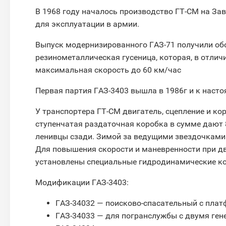
В 1968 году началось производство ГТ-СМ на За
для эксплуатации в армии.
Выпуск модернизированного ГАЗ-71 получили обо
резинометаллическая гусеница, которая, в отли
максимальная скорость до 60 км/час
Первая партия ГАЗ-3403 вышла в 1986г и к наст
У транспортера ГТ-СМ двигатель, сцепление и ко
ступенчатая раздаточная коробка в сумме дают 
ленивцы сзади. Зимой за ведущими звездочками 
Для повышения скорости и маневренности при дв
установлены специальные гидродинамические к
Модификации ГАЗ-3403:
ГАЗ-34032 — поисково-спасательный с платф
ГАЗ-34033 — для погранслужбы c двумя ген