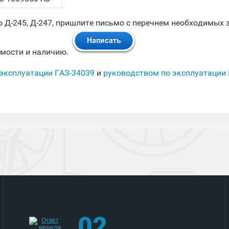
ю Д-245, Д-247, пришлите письмо с перечнем необходимых 
имости и наличию.
 эксплуатации ГАЗ-34039
и
руководством по эксплуатации 
02