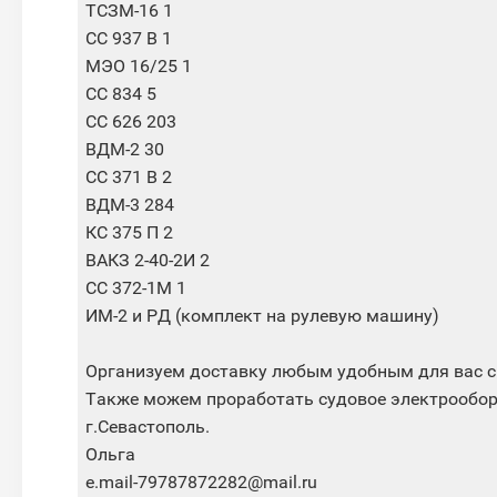
ТСЗМ-16 1
СС 937 В 1
МЭО 16/25 1
СС 834 5
СС 626 203
ВДМ-2 30
СС 371 В 2
ВДМ-3 284
КС 375 П 2
ВАКЗ 2-40-2И 2
СС 372-1М 1
ИМ-2 и РД (комплект на рулевую машину)
Организуем доставку любым удобным для вас с
Также можем проработать судовое электрообор
г.Севастополь.
Ольга
e.mail-79787872282@mail.ru