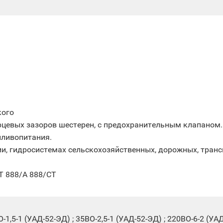
кого
рцевых зазоров шестерен, с предохранительным клапаном.
пливопитания.
и, гидросистемах сельскохозяйственных, дорожных, тран
СТ 888/А 888/СТ
,5-1 (УАД-52-ЭД) ; 35ВО-2,5-1 (УАД-52-ЭД) ; 220ВО-6-2 (УАД-