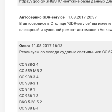
https://goo.gl/GHtjjS Клиентские базы данных для
Автосервис GDR-service
11.08.2017 20:37
В автосервисе в Столице "GDR-service" вы имее
слесарный и кузовной ремонт автомашин Volks
Ольга
11.08.2017 16:13
Реализуем со склада судовые светильники СС 62
СС 938-2 4
СС 559 МВ 2
СС 938-3 4
СС 938-3 1
СС 949 1
СС 936-1 3
ВКС 5-28.5 2
СС 938 В-1 1