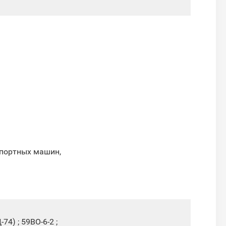
спортных машин,
74) ; 59ВО-6-2 ;