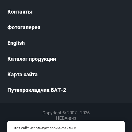
Контакты
Фотогалерея
English
Каталог продукции
Карта сайта
Путепрокладчик БАТ-2
Copyright © 2007 - 2026
НЕВА-диз
закажи профессиональный
лендинг
в megagroup.ru
Этот сайт использует cookie-файлы и