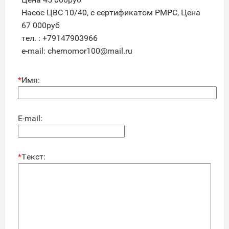
Насос ЦВС 10/40, с сертификатом РМРС, Цена
67 000руб
тел. : +79147903966
e-mail: chernomor100@mail.ru
*
Имя:
E-mail:
*
Текст: