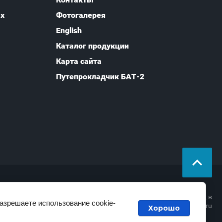
ых
Фотогалерея
English
Каталог продукции
Карта сайта
Путепрокладчик БАТ-2
закажи профессиональный
лендинг
в
разрешаете использование cookie-
megagroup.ru
Хорошо