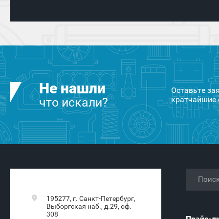
Не нашли
Оставьте за
кратчайшие 
что искали?
195277, г. Санкт-Петербург,
Выборгская наб., д.29, оф.
308
Прайс-л