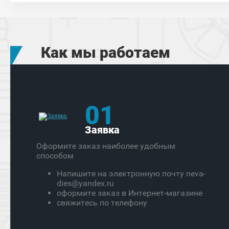
Как мы работаем
01
Заявка
Оформите заказ наиболее удобным
способом
Напишите на электронную почту neva-
dies@yandex.ru
оформите заказ в Интернет-магазине
свяжитесь по телефону