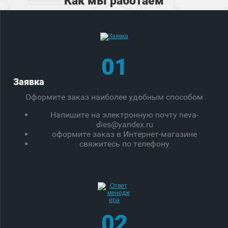
Как мы работаем
01
Заявка
Оформите заказ наиболее удобным способом
Напишите на электронную почту neva-
dies@yandex.ru
оформите заказ в Интернет-магазине
свяжитесь по телефону
02