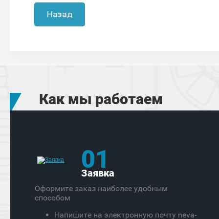
Назад
Как мы работаем
01
Заявка
Оформите заказ наиболее удобным
способом
Напишите на электронную почту neva-