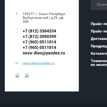
195277, г. Санкт-Петербург,
Выборгская наб., д.29, оф.
308
Прайс-л
+7 (812) 3364334
Прайс-л
+7 (812) 3090399
Доставк
+7 (965) 0511014
Продукц
+7 (965) 0511014
neva-dies@yandex.ru
Каталог
Техничес
neva-dies@yandex.ru
по экспл