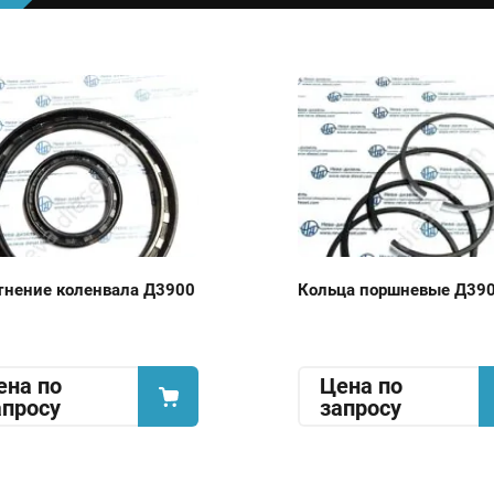
тнение коленвала Д3900
Кольца поршневые Д39
ена по
Цена по
апросу
запросу