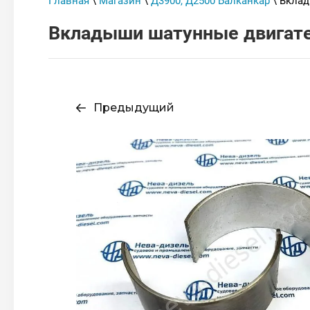
Главная
\
Магазин
\
Д3900, Д2500 Балканкар
\ Вклад
Вкладыши шатунные двигат
Предыдущий