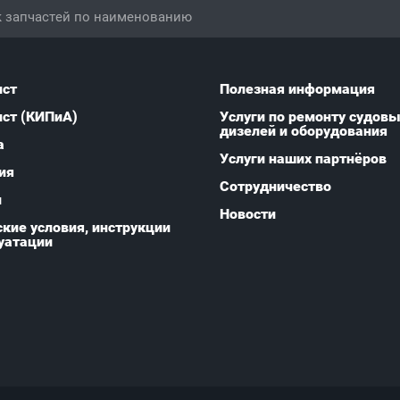
ист
Полезная информация
ист (КИПиА)
Услуги по ремонту судов
дизелей и оборудования
а
Услуги наших партнёров
ия
Сотрудничество
и
Новости
кие условия, инструкции
уатации