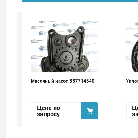
Масляный насос В37714840
Упло
Цена по
Ц
запросу
з