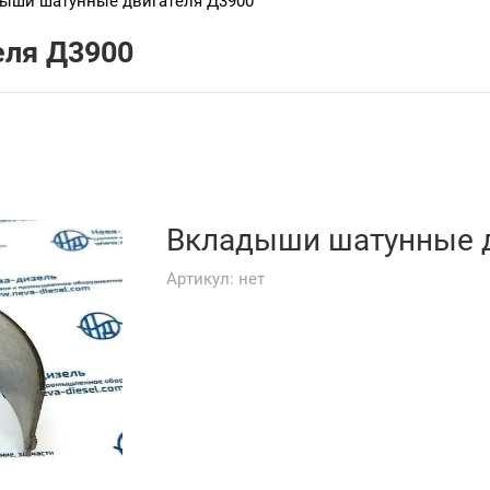
ыши шатунные двигателя Д3900
еля Д3900
Вкладыши шатунные 
Артикул:
нет