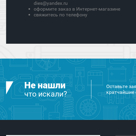
dies@yandex.ru
оформите заказ в Интернет-магазине
свяжитесь по телефону
Не нашли
Оставьте за
кратчайшие 
что искали?