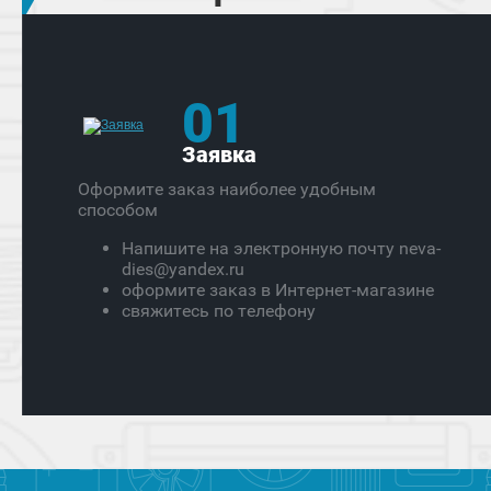
01
Заявка
Оформите заказ наиболее удобным
способом
Напишите на электронную почту neva-
dies@yandex.ru
оформите заказ в Интернет-магазине
свяжитесь по телефону