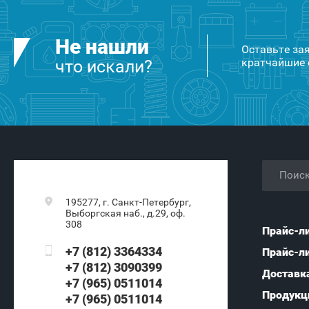
Не нашли
Оставьте за
кратчайшие 
что искали?
195277, г. Санкт-Петербург,
Выборгская наб., д.29, оф.
308
Прайс-л
+7 (812) 3364334
Прайс-л
+7 (812) 3090399
Доставк
+7 (965) 0511014
Продукц
+7 (965) 0511014