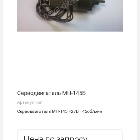
Серводвигатель МН-145Б
Артикул:
нет
Серводвигатель МН-145 =27В 145об/мин
Цена по запросу