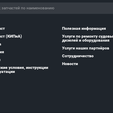
ист
Полезная информация
ист (КИПиА)
Услуги по ремонту судов
дизелей и оборудования
а
Услуги наших партнёров
ия
Сотрудничество
и
Новости
кие условия, инструкции
уатации