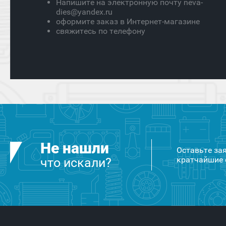
Напишите на электронную почту neva-
dies@yandex.ru
оформите заказ в Интернет-магазине
свяжитесь по телефону
Не нашли
Оставьте за
кратчайшие 
что искали?