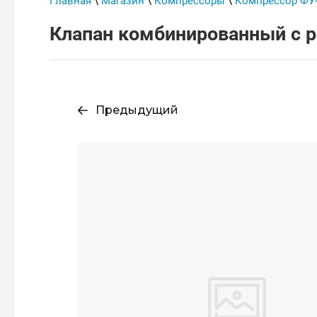
Главная
\
Магазин
\
Компрессоры
\
Компрессор ФУ-
Клапан комбинированный с 
Предыдущий