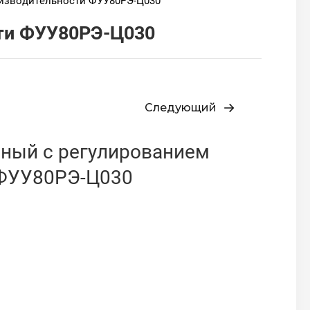
изводительности ФУУ80РЭ-Ц030
сти ФУУ80РЭ-Ц030
Следующий
ный с регулированием
 ФУУ80РЭ-Ц030