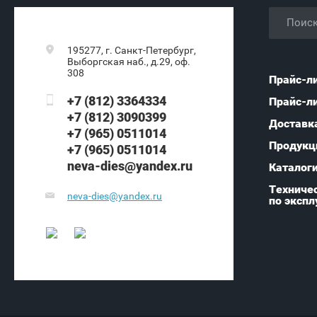
195277, г. Санкт-Петербург,
Выборгская наб., д.29, оф.
308
Прайс-л
+7 (812) 3364334
Прайс-л
+7 (812) 3090399
Доставк
+7 (965) 0511014
Продукц
+7 (965) 0511014
neva-dies@yandex.ru
Каталог
Техничес
neva-dies@yandex.ru
по экспл