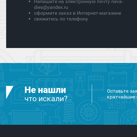
Напишите на электронную почту neva-
dies@yandex.ru
оформите заказ в Интернет-магазине
свяжитесь по телефону
Не нашли
Оставьте за
кратчайшие 
что искали?