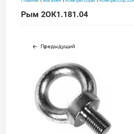
Главная
\
Магазин
\
Компрессоры
\
Компрессор 2О
Рым 2ОК1.181.04
Предыдущий