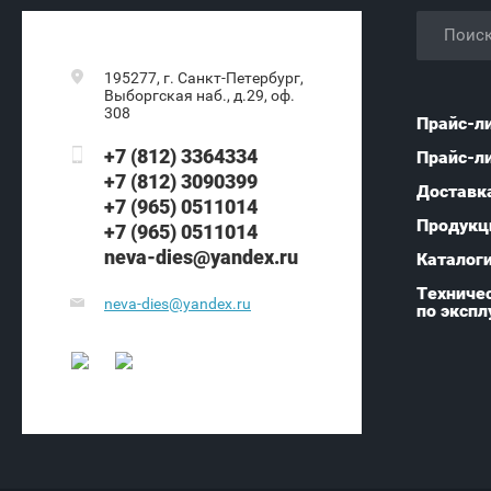
195277, г. Санкт-Петербург,
Выборгская наб., д.29, оф.
308
Прайс-л
+7 (812) 3364334
Прайс-л
+7 (812) 3090399
Доставк
+7 (965) 0511014
Продукц
+7 (965) 0511014
neva-dies@yandex.ru
Каталог
Техничес
neva-dies@yandex.ru
по экспл