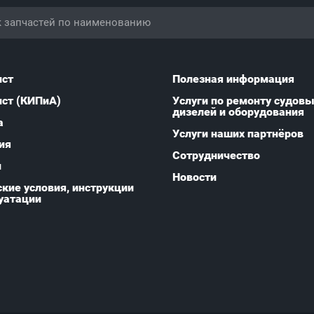
ист
Полезная информация
ист (КИПиА)
Услуги по ремонту судов
дизелей и оборудования
а
Услуги наших партнёров
ия
Сотрудничество
и
Новости
кие условия, инструкции
уатации