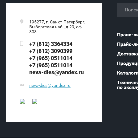
195277, г. Санкт-Петербург,
Выборгская наб., д.29, оф.
308
Прайс-л
+7 (812) 3364334
Прайс-л
+7 (812) 3090399
Доставк
+7 (965) 0511014
Продукц
+7 (965) 0511014
neva-dies@yandex.ru
Каталог
Техничес
neva-dies@yandex.ru
по экспл