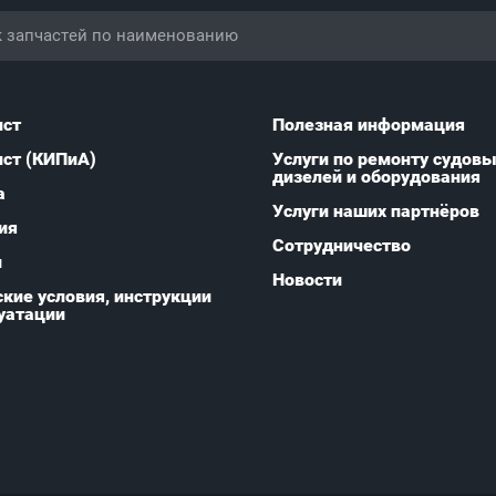
ист
Полезная информация
ист (КИПиА)
Услуги по ремонту судов
дизелей и оборудования
а
Услуги наших партнёров
ия
Сотрудничество
и
Новости
кие условия, инструкции
уатации