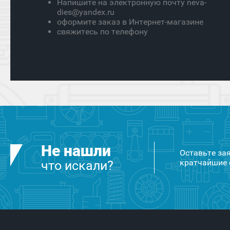
Напишите на электронную почту neva-
dies@yandex.ru
оформите заказ в Интернет-магазине
свяжитесь по телефону
Не нашли
Оставьте за
кратчайшие 
что искали?