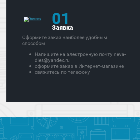
01
Заявка
Оформите заказ наиболее удобным
способом
Напишите на электронную почту neva-
dies@yandex.ru
оформите заказ в Интернет-магазине
свяжитесь по телефону