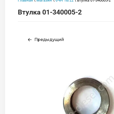
Главная
\
Магазин
\
6ЧН 18/22
\ Втулка 01-340005-2
Втулка 01-340005-2
Предыдущий