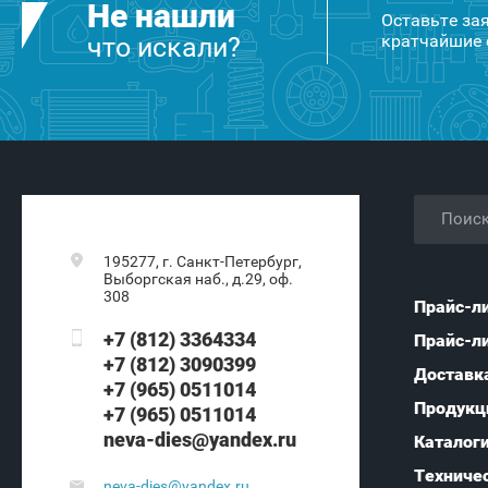
Не нашли
Оставьте за
кратчайшие 
что искали?
195277, г. Санкт-Петербург,
Выборгская наб., д.29, оф.
308
Прайс-л
+7 (812) 3364334
Прайс-л
+7 (812) 3090399
Доставк
+7 (965) 0511014
Продукц
+7 (965) 0511014
neva-dies@yandex.ru
Каталог
Техничес
neva-dies@yandex.ru