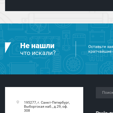
Не нашли
Оставьте за
кратчайшие 
что искали?
195277, г. Санкт-Петербург,
Выборгская наб., д.29, оф.
308
Прайс-л