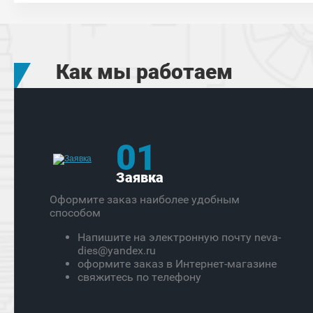
Как мы работаем
01
Заявка
Оформите заказ наиболее удобным
способом
Напишите на электронную почту neva-
dies@yandex.ru
оформите заказ в Интернет-магазине
свяжитесь по телефону