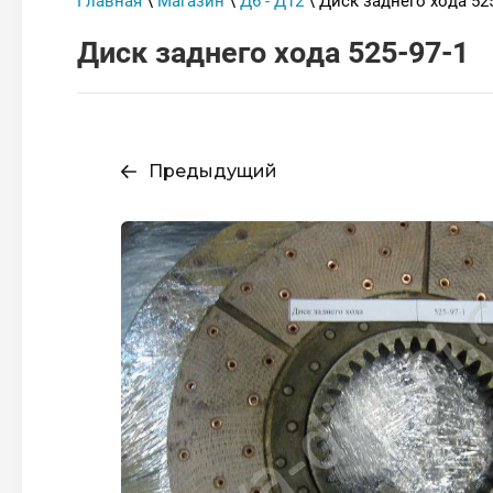
Главная
\
Магазин
\
Д6 - Д12
\ Диск заднего хода 525
Диск заднего хода 525-97-1
Предыдущий