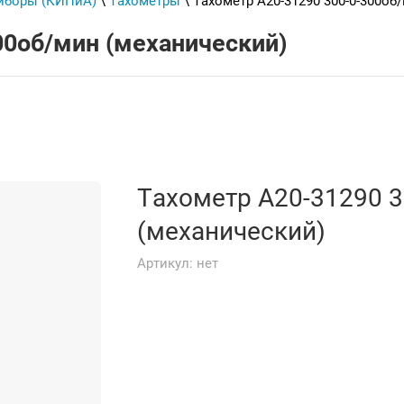
иборы (КИПиА)
\
Тахометры
\ Тахометр А20-31290 300-0-300об
00об/мин (механический)
Тахометр А20-31290 3
(механический)
Артикул:
нет