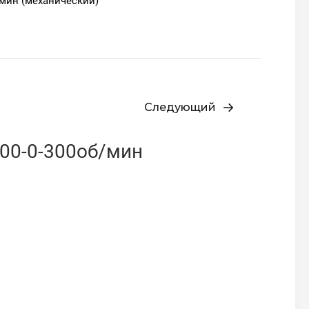
/мин (механический)
Следующий
00-0-300об/мин