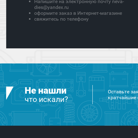
Напишите на электронную почту neva-
dies@yandex.ru
оформите заказ в Интернет-магазине
свяжитесь по телефону
Не нашли
Оставьте за
кратчайшие 
что искали?