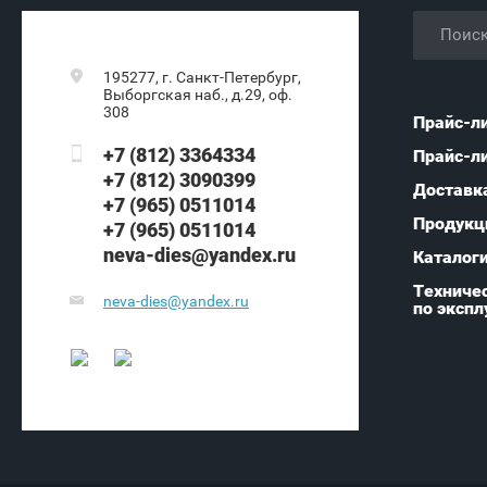
195277, г. Санкт-Петербург,
Выборгская наб., д.29, оф.
308
Прайс-л
+7 (812) 3364334
Прайс-л
+7 (812) 3090399
Доставк
+7 (965) 0511014
Продукц
+7 (965) 0511014
neva-dies@yandex.ru
Каталог
Техничес
neva-dies@yandex.ru
по экспл