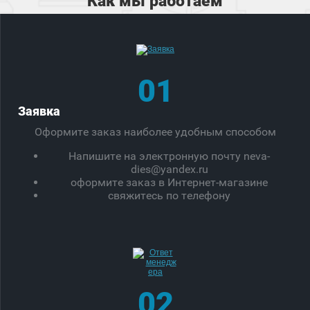
Как мы работаем
01
Заявка
Оформите заказ наиболее удобным способом
Напишите на электронную почту neva-
dies@yandex.ru
оформите заказ в Интернет-магазине
свяжитесь по телефону
02