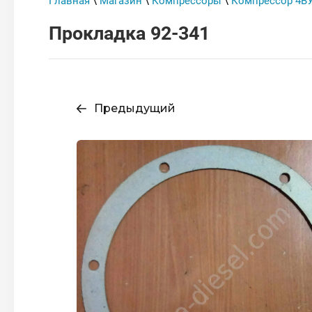
Главная
\
Магазин
\
Компрессоры
\
Компрессор 4ВУ
Прокладка 92-341
Предыдущий