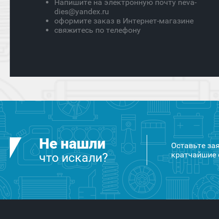
Напишите на электронную почту neva-
dies@yandex.ru
оформите заказ в Интернет-магазине
свяжитесь по телефону
Не нашли
Оставьте за
кратчайшие 
что искали?