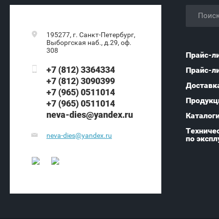
195277, г. Санкт-Петербург,
Выборгская наб., д.29, оф.
308
Прайс-л
+7 (812) 3364334
Прайс-л
+7 (812) 3090399
Доставк
+7 (965) 0511014
Продукц
+7 (965) 0511014
neva-dies@yandex.ru
Каталог
Техничес
neva-dies@yandex.ru
по экспл