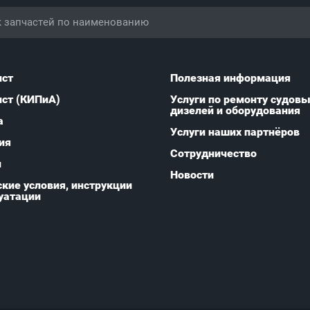
ист
Полезная информация
ист (КИПиА)
Услуги по ремонту судов
дизелей и оборудования
а
Услуги наших партнёров
ия
Сотрудничество
и
Новости
кие условия, инструкции
уатации