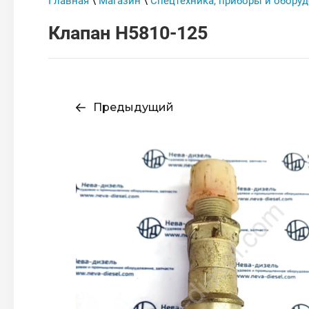
Главная
\
Магазин
\
Спецтехника, приборы и обору
Клапан Н5810-125
Предыдущий