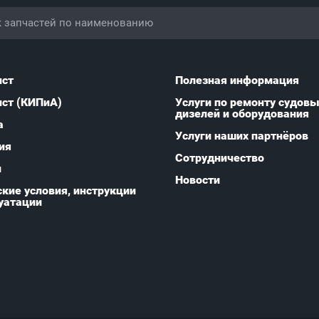
ист
Полезная информация
ист (КИПиА)
Услуги по ремонту судов
дизелей и оборудования
а
Услуги наших партнёров
ия
Сотрудничество
и
Новости
кие условия, инструкции
уатации