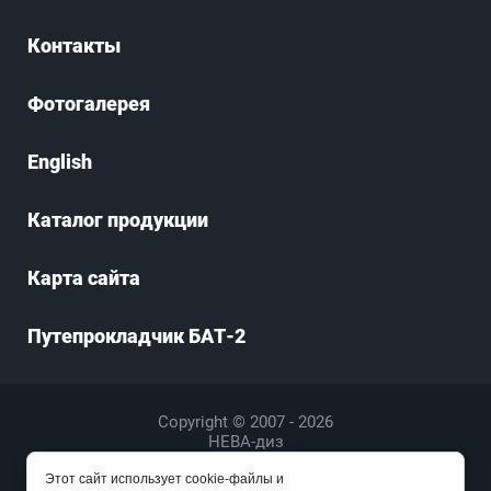
Контакты
Фотогалерея
English
Каталог продукции
Карта сайта
Путепрокладчик БАТ-2
Copyright © 2007 - 2026
НЕВА-диз
закажи профессиональный
лендинг
в megagroup.ru
Этот сайт использует cookie-файлы и