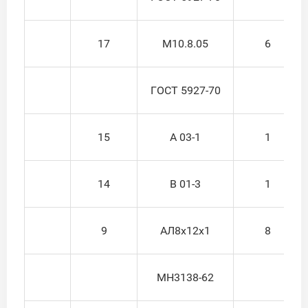
17
М10.8.05
6
ГОСТ 5927-70
15
А 03-1
1
14
В 01-3
1
9
АЛ8х12х1
8
МН3138-62