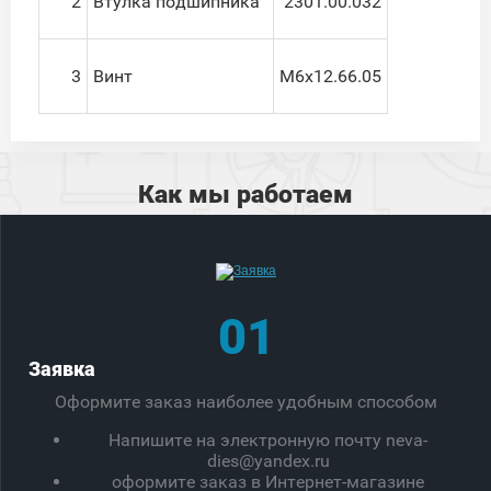
2
Втулка подшипника
2301.00.032
3
Винт
М6х12.66.05
Как мы работаем
01
Заявка
Оформите заказ наиболее удобным способом
Напишите на электронную почту neva-
dies@yandex.ru
оформите заказ в Интернет-магазине