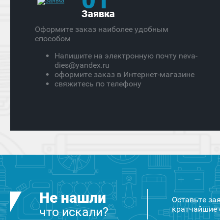
Заявка
Оформите заказ наиболее удобным
способом
Напишите на электронную почту neva-
dies@yandex.ru
оформите заказ в Интернет-магазине
свяжитесь по телефону
Не нашли
Оставьте за
кратчайшие 
что искали?