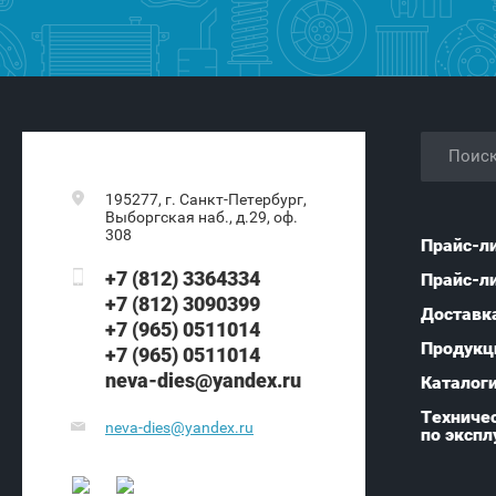
195277, г. Санкт-Петербург,
Выборгская наб., д.29, оф.
308
Прайс-л
+7 (812) 3364334
Прайс-л
+7 (812) 3090399
Доставк
+7 (965) 0511014
Продукц
+7 (965) 0511014
neva-dies@yandex.ru
Каталог
Техничес
neva-dies@yandex.ru
по экспл