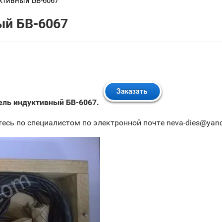
ктивный БВ-6067
ый БВ-6067
ель индуктивный БВ-6067.
тесь по специалистом по электронной почте neva-dies@yand