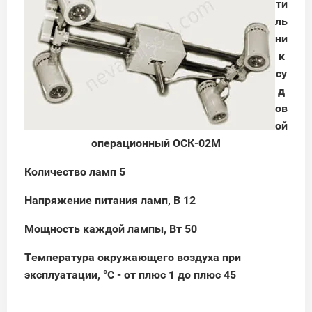
ти
ль
ни
к
су
д
ов
ой
операционный ОСК-02М
Количество ламп 5
Напряжение питания ламп, В 12
Мощность каждой лампы, Вт 50
Температура окружающего воздуха при
эксплуатации, °С - от плюс 1 до плюс 45