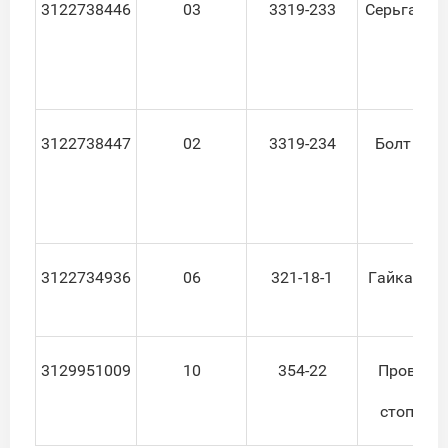
3122738446
03
3319-233
Серьга хо
3122738447
02
3319-234
Болт М6х
3122734936
06
321-18-1
Гайка хом
3129951009
10
354-22
Проволо
стопорн