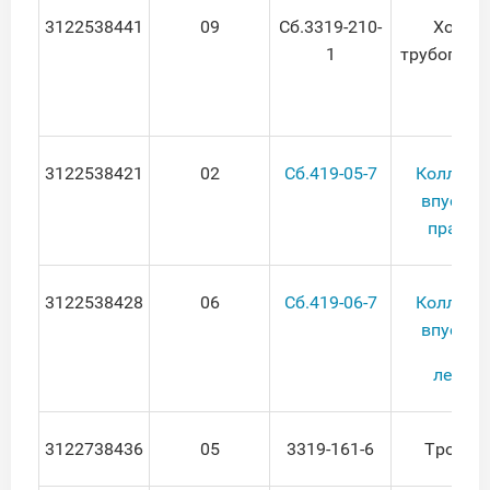
3122538441
09
Сб.3319-210-
Хомут
1
трубопров
3122538421
02
Сб.419-05-7
Коллект
впускно
правый
3122538428
06
Сб.419-06-7
Коллект
впускно
левый
3122738436
05
3319-161-6
Тройни