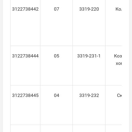
3122738442
07
3319-220
Кольцо
3122738444
05
3319-231-1
Козыре
хомута
3122738445
04
3319-232
Скоба