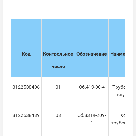
Код
Контрольное
Обозначение
Наименова
число
3122538406
01
Сб.419-00-4
Трубопро
впускно
3122538439
03
Сб.3319-209-
Хомут
1
трубопров