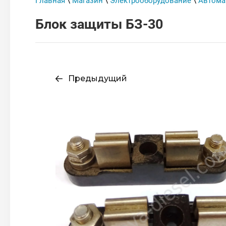
Главная
\
Магазин
\
Электрооборудование
\
Автома
Блок защиты БЗ-30
Предыдущий