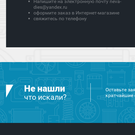
Напишите на электронную почту neva-
dies@yandex.ru
оформите заказ в Интернет-магазине
свяжитесь по телефону
Не нашли
Оставьте за
кратчайшие 
что искали?