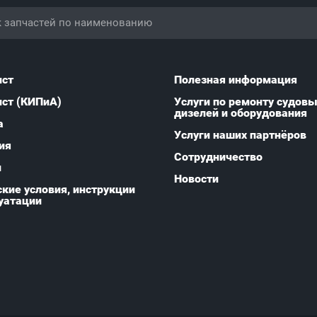
ист
Полезная информация
ист (КИПиА)
Услуги по ремонту судов
дизелей и оборудования
а
Услуги наших партнёров
ия
Сотрудничество
и
Новости
кие условия, инструкции
уатации