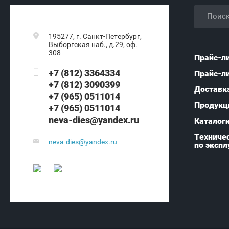
195277, г. Санкт-Петербург,
Выборгская наб., д.29, оф.
308
Прайс-л
+7 (812) 3364334
Прайс-л
+7 (812) 3090399
Доставк
+7 (965) 0511014
Продукц
+7 (965) 0511014
neva-dies@yandex.ru
Каталог
Техничес
neva-dies@yandex.ru
по экспл